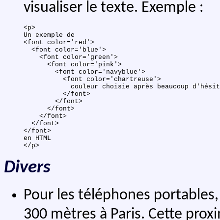
visualiser le texte. Exemple :
<p>

Un exemple de

<font color='red'>

  <font color='blue'>

    <font color='green'>

      <font color='pink'>

        <font color='navyblue'>

          <font color='chartreuse'>

            couleur choisie après beaucoup d'hésit
          </font>

        </font>

      </font>

    </font>

  </font>

</font>

en HTML

Divers
Pour les téléphones portables, i
300 mètres à Paris. Cette proxi